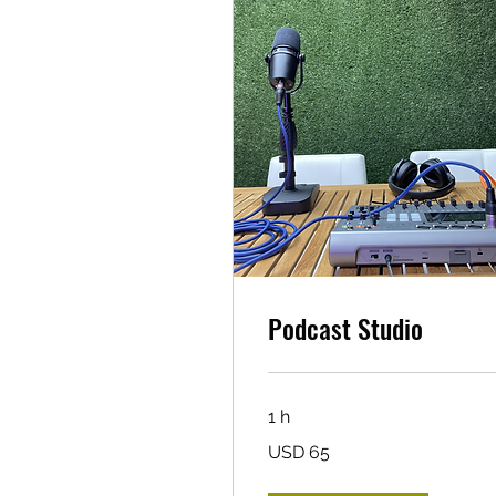
Podcast Studio
1 h
65
USD 65
dólares
estadounidenses