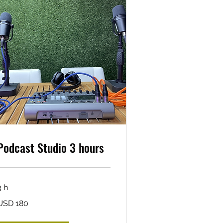
Podcast Studio 3 hours
3 h
80
USD 180
ólares
stadounidenses