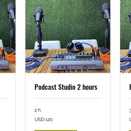
Podcast Studio 2 hours
2 h
120
1
USD 120
dólares
d
estadounidenses
e