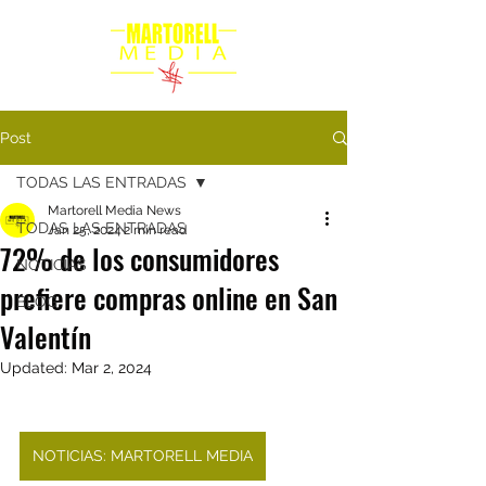
Post
TODAS LAS ENTRADAS
Martorell Media News
TODAS LAS ENTRADAS
Jan 25, 2024
2 min read
72% de los consumidores
NOTICIAS
prefiere compras online en San
BLOG
Valentín
Updated:
Mar 2, 2024
NOTICIAS: MARTORELL MEDIA