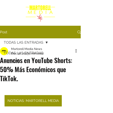
Post
TODAS LAS ENTRADAS
Martorell Media News
TODAS LAS ENTRADAS
Dec 22, 2023
1 min read
Anuncios en YouTube Shorts:
NOTICIAS
50% Más Económicos que
BLOG
TikTok.
NOTICIAS: MARTORELL MEDIA