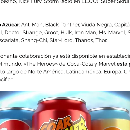
bezno, Nick Fury, Storm (solo en EE.UU), Super Skrul
o Azúcar
: Ant-Man, Black Panther, Viuda Negra, Capitá
, Doctor Strange, Groot, Hulk, Iron Man, Ms. Marvel, 
scarlata, Shang-Chi, Star-Lord, Thanos, Thor.
onante colaboración ya está disponible en estableci
el mundo. «The Heroes» de Coca-Cola y Marvel 
está 
 lo largo de Norte América, Latinoamérica, Europa, Ch
cífico.