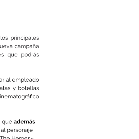
los principales 
 nueva campaña 
podrás conseguir latas ilustradas con hasta 38 personajes diferentes que podrás 
ar al empleado 
atas y botellas 
inematográfico 
n que 
además 
 al personaje 
 «The Heroes» 