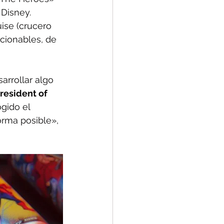
 Disney. 
ise (crucero 
ccionables, de 
rrollar algo 
resident of 
gido el 
orma posible», 