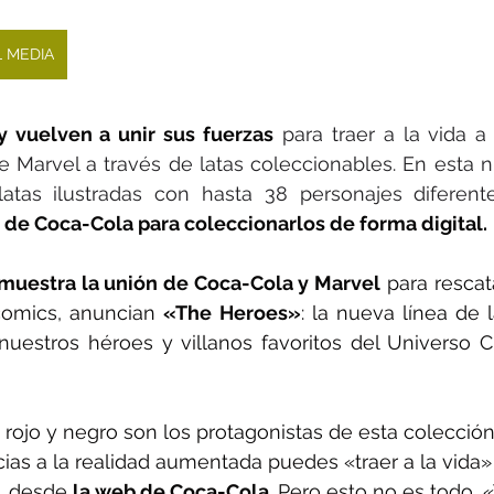
L MEDIA
 vuelven a unir sus fuerzas
 para traer a la vida a 
de Marvel a través de latas coleccionables. En esta
 de Coca-Cola para coleccionarlos de forma digital.
muestra la unión de Coca-Cola y Marvel
 para rescat
comics, anuncian 
«The Heroes»
: la nueva línea de l
nuestros héroes y villanos favoritos del Universo C
 rojo y negro son los protagonistas de esta colecció
cias a la realidad aumentada puedes «traer a la vida»
, desde 
la web de Coca-Cola
. Pero esto no es todo,