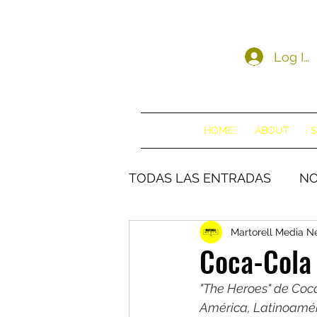
Log In
HOME
ABOUT
S
TODAS LAS ENTRADAS
NO
Martorell Media 
Coca-Cola 
"The Heroes" de Coca
América, Latinoaméri