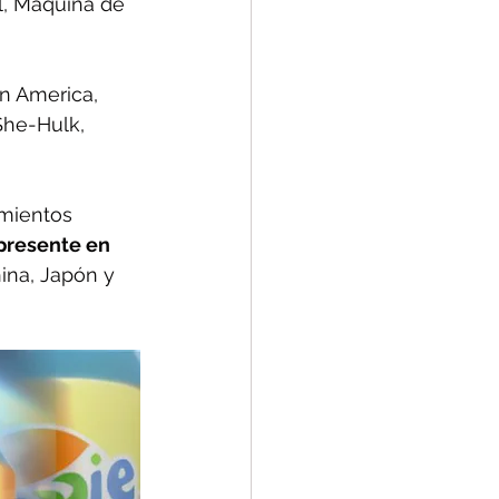
l, Máquina de 
n America, 
She-Hulk, 
mientos 
presente en 
ina, Japón y 