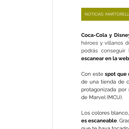
NOTICIAS: MARTOREL
Coca-Cola y Disney
héroes y villanos 
escanear en la web
Con este 
spot que 
de una tienda de 
protagonizada por 
de Marvel (MCU).
Los colores blanco,
es escaneable
. Gra
que te haya tocado