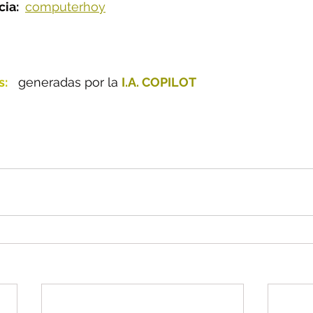
ia: 
computerhoy
s:
  generadas por la 
I.A. COPILOT