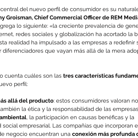
 central del nuevo perfil de consumidor es su natural
y Groisman, Chief Commercial Officer de REM Medi
agrega lo siguiente: «la creciente prevalencia de gen
ernet, redes sociales y globalización ha acortado la 
Esta realidad ha impulsado a las empresas a redefinir 
r diferenciadores que vayan más allá de la mera ado
to cuenta cuáles son las 
tres características fundam
evo perfil:
s allá del producto
: estos consumidores valoran no
ambién la ética y la responsabilidad de las empresas
ambiental
, la participación en causas benéficas y la 
d social empresarial. Las compañías que incorporan e
de negocio encuentran una 
conexión más profunda c