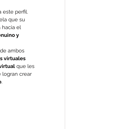
 este perfil. 
ela que su 
 hacia el 
nuino y 
 de ambos 
s virtuales 
virtual
 que les 
 logran crear 
o
.