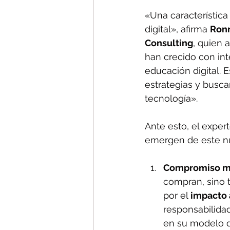
«Una característica
digital», afirma 
Ronn
Consulting
, quien 
han crecido con int
educación digital. 
estrategias y busca
tecnología».
Ante esto, el exper
emergen de este nu
Compromiso má
compran, sino t
por el 
impacto 
responsabilida
en su modelo 