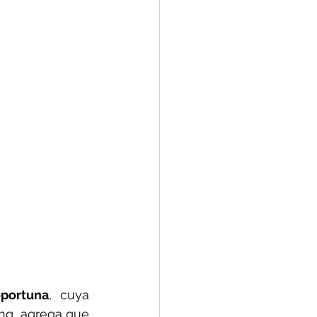
oportuna
, cuya 
ng, agrega que 