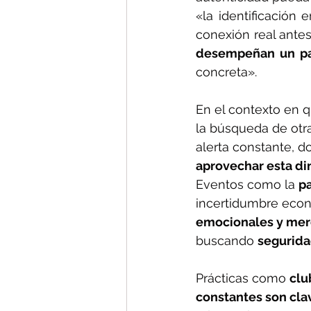
«la identificación 
conexión real ante
desempeñan un pa
concreta».
En el contexto en 
la búsqueda de otra
alerta constante, d
aprovechar esta din
Eventos como la 
p
incertidumbre econ
emocionales y mer
buscando 
segurida
Prácticas como 
clu
constantes son cla