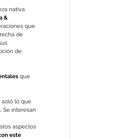
eza nativa 
a & 
eraciones que 
brecha de 
sus 
pción de 
entales
 que 
 solo lo que 
. Se interesan 
stos aspectos 
on este 