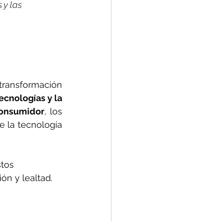
y las 
ransformación 
ecnologías y la 
consumidor
, los 
 la tecnología 
stos 
ón y lealtad.