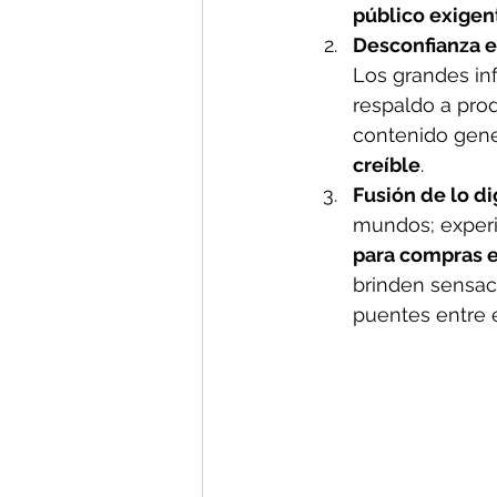
público exigen
Desconfianza e
Los grandes in
respaldo a prod
contenido gene
creíble
.
Fusión de lo dig
mundos; experie
para compras en
brinden sensaci
puentes entre 