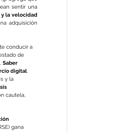
ean sentir una 
 y la velocidad 
na adquisición 
te conducir a 
estado de 
. 
Saber 
cio digital
.
s y la 
sis 
n cautela, 
ción 
(RSE) gana 