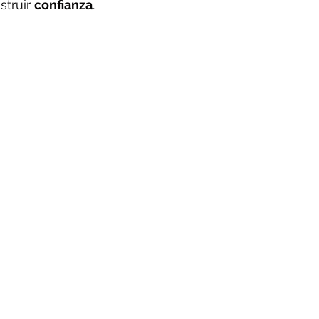
truir 
confianza
.