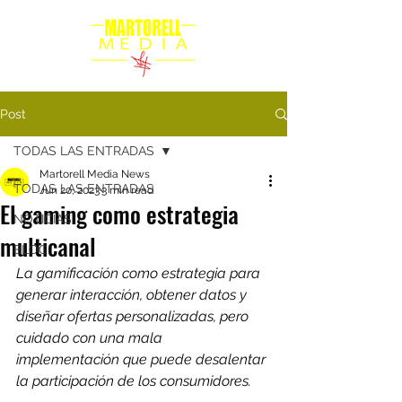
Post
TODAS LAS ENTRADAS
Martorell Media News
TODAS LAS ENTRADAS
Jun 20, 2023
3 min read
El gaming como estrategia
NOTICIAS
multicanal
BLOG
La gamificación como estrategia para 
generar interacción, obtener datos y 
diseñar ofertas personalizadas, pero 
cuidado con una mala 
implementación que puede desalentar 
la participación de los consumidores.