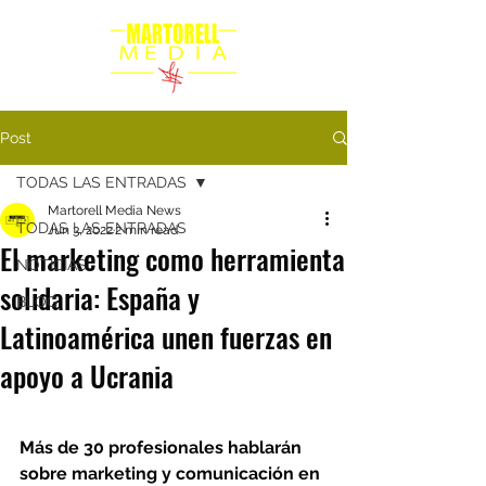
Post
TODAS LAS ENTRADAS
Martorell Media News
TODAS LAS ENTRADAS
Jun 3, 2022
2 min read
El marketing como herramienta
NOTICIAS
solidaria: España y
BLOG
Latinoamérica unen fuerzas en
apoyo a Ucrania
Más de 30 profesionales hablarán 
sobre marketing y comunicación en 