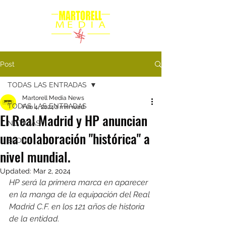
Post
TODAS LAS ENTRADAS
Martorell Media News
TODAS LAS ENTRADAS
Feb 4, 2024
2 min read
El Real Madrid y HP anuncian
NOTICIAS
una colaboración "histórica" a
BLOG
nivel mundial.
Updated:
Mar 2, 2024
HP será la primera marca en aparecer 
en la manga de la equipación del Real 
Madrid C.F. en los 121 años de historia 
de la entidad.