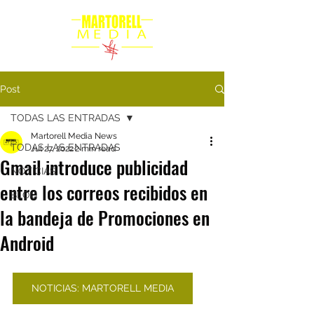
Post
TODAS LAS ENTRADAS
Martorell Media News
TODAS LAS ENTRADAS
Jul 27, 2022
2 min read
Gmail introduce publicidad
NOTICIAS
entre los correos recibidos en
BLOG
la bandeja de Promociones en
Android
NOTICIAS: MARTORELL MEDIA