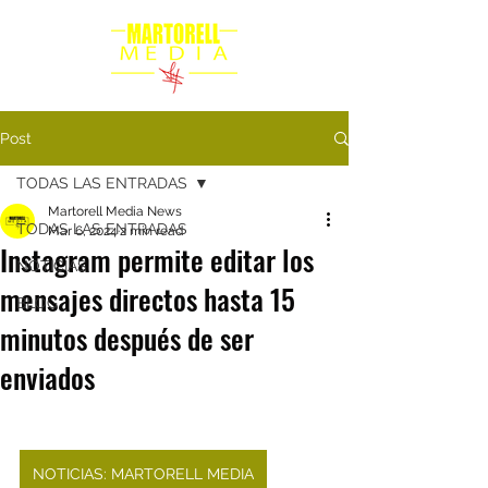
Post
TODAS LAS ENTRADAS
Martorell Media News
TODAS LAS ENTRADAS
Mar 6, 2024
2 min read
Instagram permite editar los
NOTICIAS
mensajes directos hasta 15
BLOG
minutos después de ser
enviados
NOTICIAS: MARTORELL MEDIA