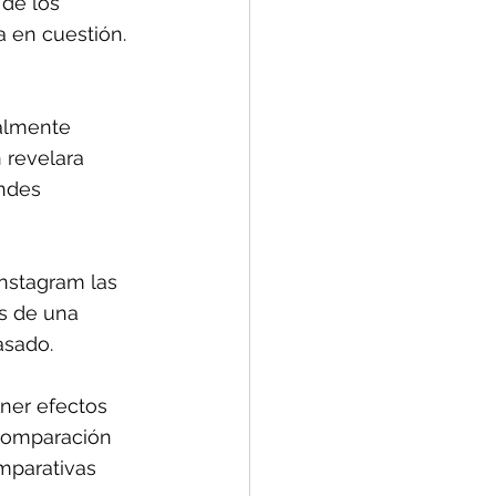
de los 
a en cuestión. 
almente 
 revelara 
ndes 
nstagram las 
s de una 
asado.
ner efectos 
“comparación 
omparativas 