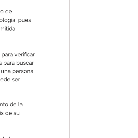
ro de 
ología, pues 
mitida 
ara verificar 
a para buscar 
i una persona 
uede ser 
to de la 
is de su 