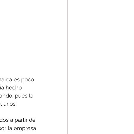
marca es poco 
bía hecho 
ando, pues la 
uarios.
os a partir de 
 por la empresa 