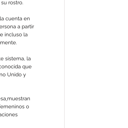
su rostro.
la cuenta en 
rsona a partir 
 incluso la 
amente.
e sistema, la 
 conocida que 
ino Unido y 
esa
muestran 
 femeninos o 
aciones 