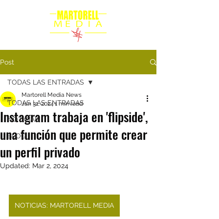
Post
TODAS LAS ENTRADAS
Martorell Media News
TODAS LAS ENTRADAS
Jan 31, 2024
1 min read
Instagram trabaja en 'flipside',
NOTICIAS
una función que permite crear
BLOG
un perfil privado
Updated:
Mar 2, 2024
NOTICIAS: MARTORELL MEDIA