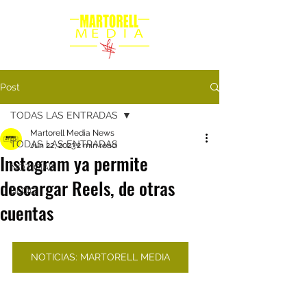
Post
TODAS LAS ENTRADAS
Martorell Media News
TODAS LAS ENTRADAS
Jun 22, 2023
2 min read
Instagram ya permite
NOTICIAS
descargar Reels, de otras
BLOG
cuentas
NOTICIAS: MARTORELL MEDIA