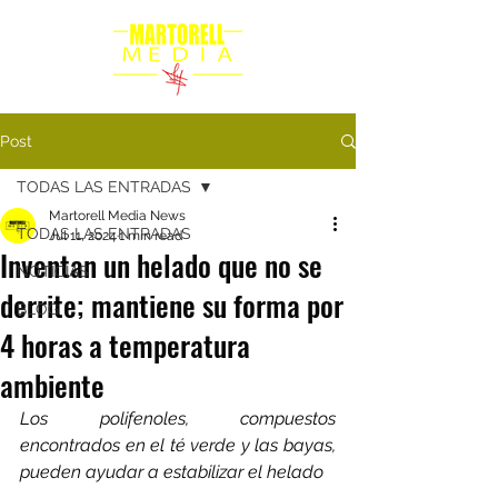
Post
TODAS LAS ENTRADAS
Martorell Media News
TODAS LAS ENTRADAS
Jul 11, 2024
1 min read
Inventan un helado que no se
NOTICIAS
derrite; mantiene su forma por
BLOG
4 horas a temperatura
ambiente
Los polifenoles, compuestos 
encontrados en el té verde y las bayas, 
pueden ayudar a estabilizar el helado