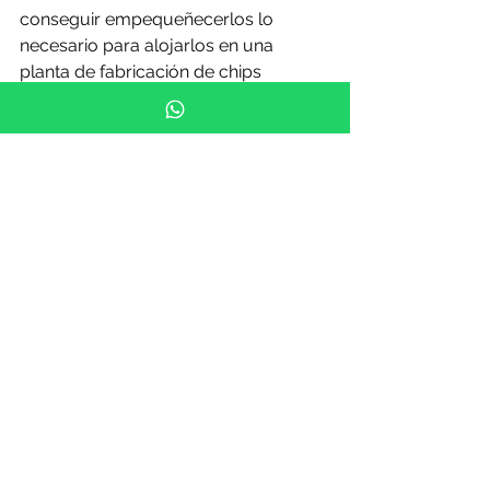
conseguir empequeñecerlos lo 
necesario para alojarlos en una 
planta de fabricación de chips 
convencional. Veremos cómo 
evoluciona esta tecnología, pero no 
cabe duda de que merece la pena 
seguirle la pista.