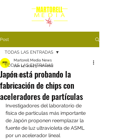
Post
TODAS LAS ENTRADAS
Martorell Media News
TODAS LAS ENTRADAS
Jun 14, 2024
3 min read
Japón está probando la
NOTICIAS
fabricación de chips con
BLOG
aceleradores de partículas
Investigadores del laboratorio de 
física de partículas más importante 
de Japón proponen reemplazar 
la 
fuente de luz ultravioleta
 de ASML 
por un acelerador lineal