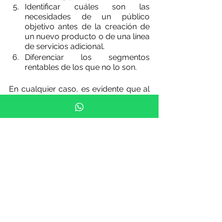
Identificar cuáles son las 
necesidades de un público 
objetivo antes de la creación de 
un nuevo producto o de una línea 
de servicios adicional. 
Diferenciar los segmentos 
rentables de los que no lo son. 
En cualquier caso, es evidente que al 
hablar de la segmentación no se 
habla de una variable opcional, sino 
de un requisito para cualquier 
empresa que quiera destacar sobre 
las demás. 
Pero al terminar la segmentación, los 
siguientes pasos incluirían el 
desarrollo de campañas y estrategias 
para cada uno de los segmentos 
seleccionados, así como el posterior 
análisis de los resultados obtenidos. 
Estén atentos a próximos posts de 