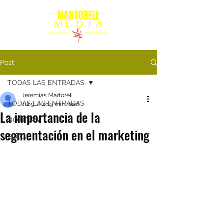
Post
TODAS LAS ENTRADAS
Jeremias Martorell
TODAS LAS ENTRADAS
Jul 9, 2021
3 min read
La importancia de la
NOTICIAS
segmentación en el marketing
BLOG