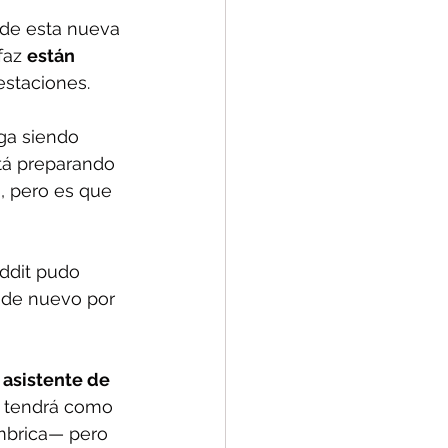
de esta nueva 
faz 
están 
estaciones.
ga siendo 
tá preparando 
, pero es que 
ddit pudo 
 de nuevo por 
asistente de 
e tendrá como 
ámbrica— pero 