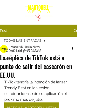
Post
TODAS LAS ENTRADAS
Martorell Media News
TODAS LAS ENTRADAS
Jul 1, 2023
2 min read
La réplica de TikTok está a
NOTICIAS
punto de salir del cascarón en
BLOG
EE.UU.
TikTok tendría la intención de lanzar 
Trendy Beat en la versión 
estadounidense de su aplicación el 
próximo mes de julio.
NOTICIAS: MARTORELL MEDIA