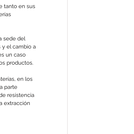
e tanto en sus 
rías 
 sede del 
 y el cambio a 
es un caso 
os productos.
erías, en los 
a parte 
de resistencia 
la extracción 