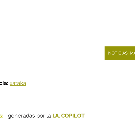
NOTICIAS: 
cia:
xataka
s:
  generadas por la 
I.A. COPILOT