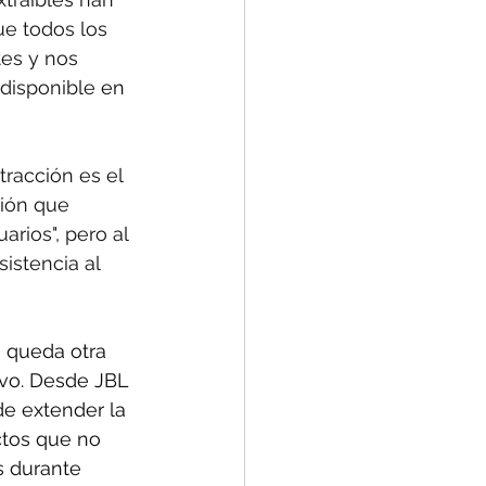
e todos los 
tes y nos 
 disponible 
en 
racción es el 
ión que 
arios", pero al 
istencia al 
s queda otra 
ivo. Desde JBL 
de extender la 
ctos que no 
 durante 