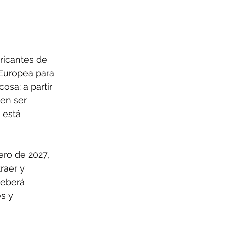
ricantes de 
 Europea 
para 
osa: a partir 
en ser 
 está 
ero de 2027, 
raer y 
deberá 
s y 