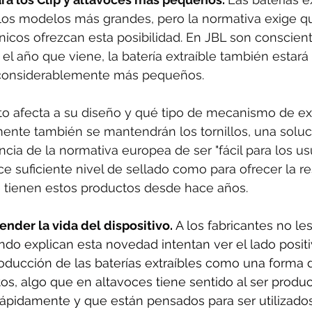
 los modelos más grandes, pero la normativa exige qu
ónicos ofrezcan esta posibilidad. En JBL son conscien
el año que viene, la batería extraíble también estará
 considerablemente más pequeños.
to afecta a su diseño y qué tipo de mecanismo de ext
mente también se mantendrán los tornillos, una soluc
cia de la normativa europea de ser "fácil para los usu
 suficiente nivel de sellado como para ofrecer la res
e tienen estos productos desde hace años.
tender la vida del dispositivo. 
A los fabricantes no le
do explican esta novedad intentan ver el lado posit
ntroducción de las baterías extraíbles como una forma 
os, algo que en altavoces tiene sentido al ser produ
ápidamente y que están pensados para ser utilizados