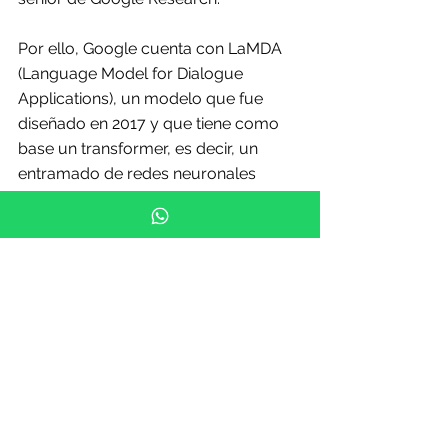
Por ello, Google cuenta con LaMDA 
(Language Model for Dialogue 
Applications), un modelo que fue 
diseñado en 2017 y que tiene como 
base un transformer, es decir, un 
entramado de redes neuronales 
artificiales profundas. Durante un 
evento que organizó la empresa a 
finales de 2022, algunos usuarios 
pudieron ver las creaciones de este 
modelo, que fueron desde imágenes, 
hasta música.
Por su parte, Meta señaló en el Foro 
Económico Mundial en Davos que 
está fortaleciendo la investigación de 