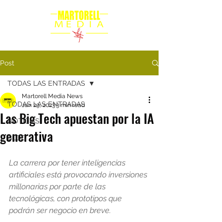
Post
TODAS LAS ENTRADAS
Martorell Media News
TODAS LAS ENTRADAS
Jan 29, 2023
3 min read
Las Big Tech apuestan por la IA
NOTICIAS
generativa
BLOG
La carrera por tener inteligencias 
artificiales está provocando inversiones 
millonarias por parte de las 
tecnológicas, con prototipos que 
podrán ser negocio en breve.