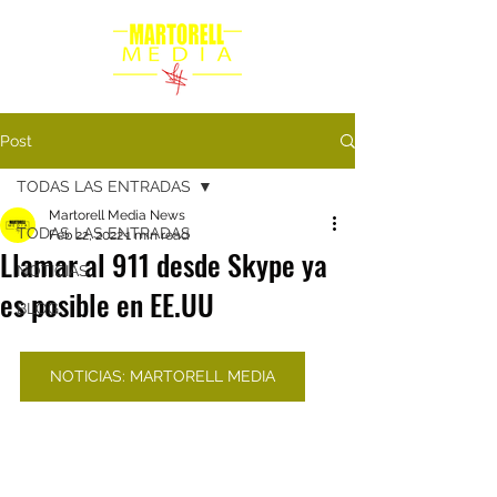
Post
TODAS LAS ENTRADAS
Martorell Media News
TODAS LAS ENTRADAS
Feb 22, 2022
1 min read
Llamar al 911 desde Skype ya
NOTICIAS
es posible en EE.UU
BLOG
NOTICIAS: MARTORELL MEDIA