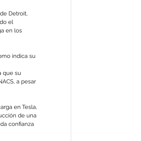
e Detroit, 
do el 
a en los 
omo indica su 
a que su 
NACS, a pesar 
arga en Tesla, 
ucción de una 
 da confianza 