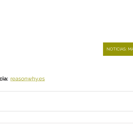
NOTICIAS: 
ia:  
reasonwhy.es