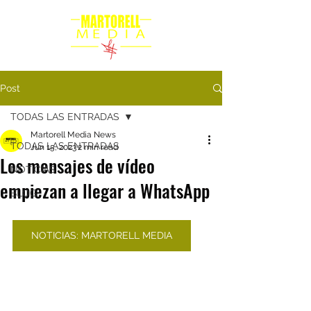
Post
TODAS LAS ENTRADAS
Martorell Media News
TODAS LAS ENTRADAS
Jun 15, 2023
2 min read
Los mensajes de vídeo
NOTICIAS
empiezan a llegar a WhatsApp
BLOG
NOTICIAS: MARTORELL MEDIA