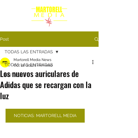
Post
TODAS LAS ENTRADAS
Martorell Media News
TODAS LAS ENTRADAS
Oct 18, 2022
2 min read
Los nuevos auriculares de
NOTICIAS
Adidas que se recargan con la
BLOG
luz
NOTICIAS: MARTORELL MEDIA