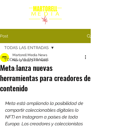
Post
TODAS LAS ENTRADAS
Martorell Media News
TODAS LAS ENTRADAS
Nov 9, 2022
3 min read
Meta lanza nuevas
NOTICIAS
herramientas para creadores de
BLOG
contenido
Meta está ampliando la posibilidad de 
compartir coleccionables digitales (o 
NFT) en Instagram a países de toda 
Europa. Los creadores y coleccionistas 