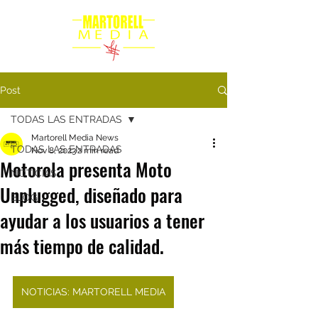
Post
TODAS LAS ENTRADAS
Martorell Media News
TODAS LAS ENTRADAS
Nov 8, 2023
2 min read
Motorola presenta Moto
NOTICIAS
Unplugged, diseñado para
BLOG
ayudar a los usuarios a tener
más tiempo de calidad.
NOTICIAS: MARTORELL MEDIA