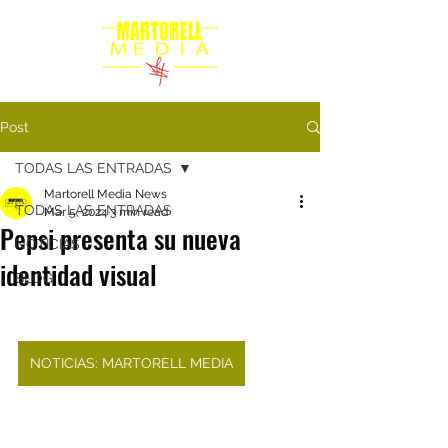
Post
TODAS LAS ENTRADAS
Martorell Media News
TODAS LAS ENTRADAS
Mar 5, 2024
3 min read
Pepsi presenta su nueva
NOTICIAS
identidad visual
BLOG
NOTICIAS: MARTORELL MEDIA