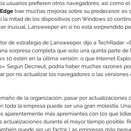
os usuarios prefieren otros navegadores, así como e
 Edge
 trae muchas mejoras sobre su predecesor, es 
i la mitad de los dispositivos con Windows 10 contin
er inusual, Lansweeper en sí no está sorprendido por 
tor de estrategia de Lansweeper, dijo a TechRadar: 
una sorpresa completa que solo una quinta parte de 
 10 estén en la última versión, o que Internet Explore
tos». Según Decneut, podría haber muchas razones por
ar por no actualizar los navegadores o las versione
maño de la organización, pasar por actualizaciones d
en toda la empresa puede ser una gran molestia. Un
s aparentemente más apremiantes con los que lidiar 
s actualizaciones durante el mayor tiempo posible. Re
mbién puede ser un factor. Las empresas más peque