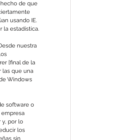
l hecho de que 
ciertamente 
úan usando IE. 
la estadística.
«Desde nuestra 
los 
r [final de la 
 las que una 
s de Windows 
e software o 
a empresa 
y, por lo 
ducir los 
ñas sin 