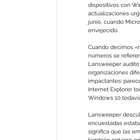
dispositivos con W
actualizaciones urg
junio, cuando Micro
envejecido.
Cuando decimos «m
números se refiere
Lansweeper auditó l
organizaciones dife
impactantes: pare
Internet Explorer t
Windows 10 todavía
Lansweeper descubr
encuestadas estaba
significa que las e
también optaron por