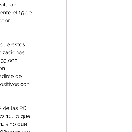
itarán 
ente el 15 de 
ador 
que estos 
izaciones. 
 33,000 
on 
dirse de 
ositivos con 
 de las PC 
 10, lo que 
1
, sino que 
e Windows 10.