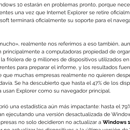
indows 10 estarán en problemas pronto, porque neces
entes una vez que Internet Explorer se retire oficialm
soft terminará oficialmente su soporte para el naveg
ucho», realmente nos referimos a eso también, aun
n principalmente a computadoras propiedad de organ
a friolera de 9 millones de dispositivos utilizados en
rentes para preparar el informe, y los resultados fuer
ce que muchas empresas realmente no quieren despe
odavía. Se ha descubierto que hasta el 47% de los disp
 usan Explorer como su navegador principal.
ió una estadística aún más impactante: hasta el 79%
n ejecutando una versión desactualizada de Windows
mpresas no solo decidieron no actualizar a 
Windows 1
 no actualizar los dispositivos a la última versión d