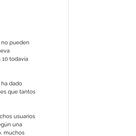
e no pueden 
ueva 
 10 todavía 
s ha dado 
es que tantos 
uchos usuarios 
egún una 
o, muchos 