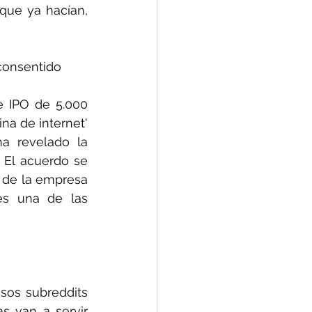
 que ya hacían, 
 consentido
 IPO de 5.000 
a de internet' 
 revelado la 
El acuerdo se 
 de la empresa 
es una de las 
sos subreddits 
s van a servir 