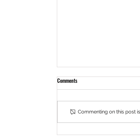
Comments
Commenting on this post isn
Lens y Circle to Search de Google
se actualizan y son mejores con