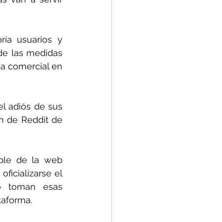
ía usuarios y 
de las medidas 
a comercial en 
 adiós de sus 
 de Reddit de 
ble de la web 
icializarse el 
 toman esas 
taforma.