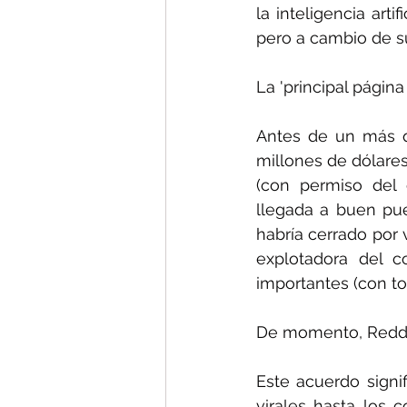
la inteligencia arti
pero a cambio de s
La 'principal págin
Antes de un más q
millones de dólares
(con permiso del 
llegada a buen pue
habría cerrado por
explotadora del c
importantes (con to
De momento, Reddit
Este acuerdo signi
virales hasta los 