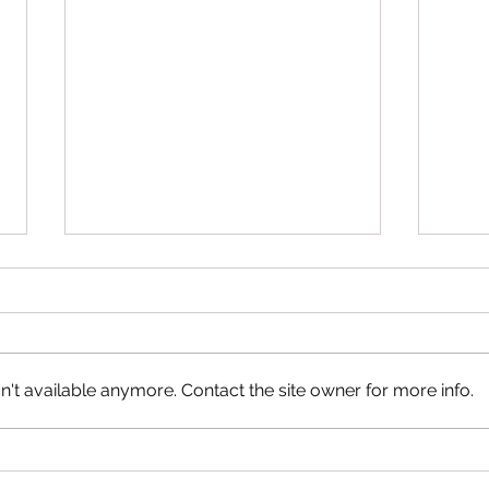
't available anymore. Contact the site owner for more info.
China plantea usar su tecnología
Maybe
para crear energía con gotas de
fusio