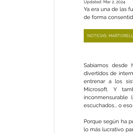
Updated:
Mar 2, 2024
Ya era una de las f
de forma consenti
NOTICIAS: MARTOREL
Sabíamos desde h
divertidos de inter
entrenar a los si
Microsoft. Y ta
inconmensurable l
escuchados... o es
Porque según ha pu
lo más lucrativo pa