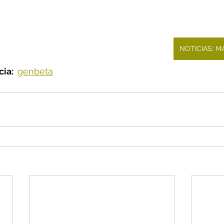
NOTICIAS: 
ia:  
genbeta