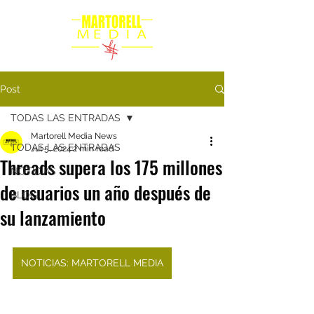
Post
TODAS LAS ENTRADAS
Martorell Media News
TODAS LAS ENTRADAS
Jul 5, 2024
2 min read
Threads supera los 175 millones
NOTICIAS
de usuarios un año después de
BLOG
su lanzamiento
NOTICIAS: MARTORELL MEDIA