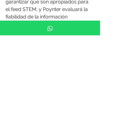
garantizar que son apropiados para 
el feed STEM, y Poynter evaluará la 
fiabilidad de la información 
presentada. Si el contenido no supera 
ambos puntos de control, no podrá 
incluirse en la fuente STEM.
NOTICIAS: MARTORELL MEDIA