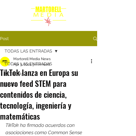
Post
TODAS LAS ENTRADAS
Martorell Media News
TODAS LAS ENTRADAS
Apr 3, 2024
3 min read
TikTok lanza en Europa su
NOTICIAS
nuevo feed STEM para
BLOG
contenidos de ciencia,
tecnología, ingeniería y
matemáticas
TikTok ha firmado acuerdos con 
asociaciones como Common Sense 