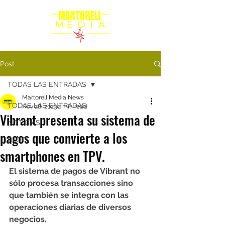
Post
TODAS LAS ENTRADAS
Martorell Media News
TODAS LAS ENTRADAS
Nov 28, 2023
2 min read
Vibrant presenta su sistema de
NOTICIAS
pagos que convierte a los
BLOG
smartphones en TPV.
El sistema de pagos de Vibrant no 
sólo procesa transacciones sino 
que también se integra con las 
operaciones diarias de diversos 
negocios.