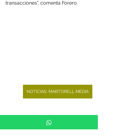
transacciones”, comenta Forero.
NOTICIAS: MARTORELL MEDIA
Fuente de la Noticia:   
silicon.es