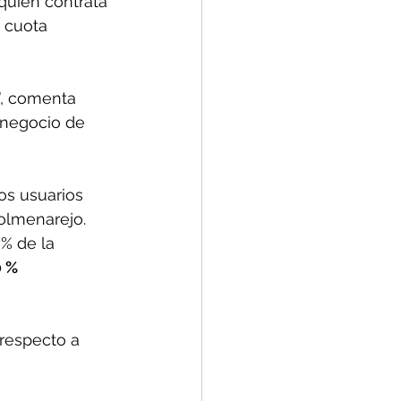
quien contrata 
 cuota 
”, comenta 
 negocio de 
os usuarios 
olmenarejo. 
% de la 
 % 
 respecto a 