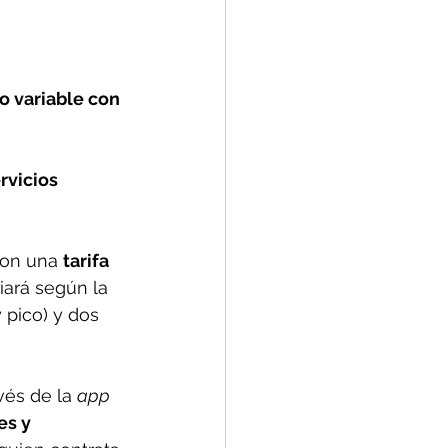
po variable con 
rvicios 
con una 
tarifa 
riará según la 
 pico) y dos 
vés de la 
app
es y 