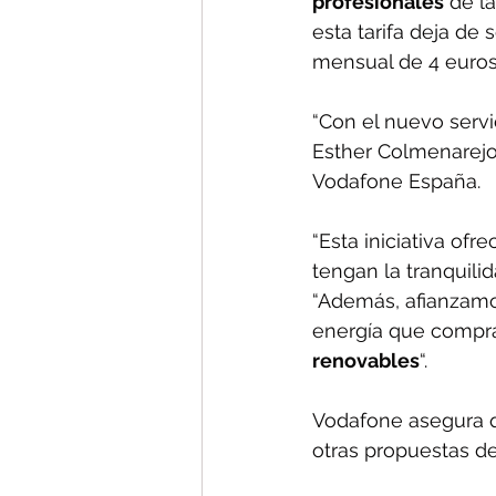
profesionales
 de l
esta tarifa deja de 
mensual de 4 euros
“Con el nuevo serv
Esther Colmenarejo,
Vodafone España.
“Esta iniciativa of
tengan la tranquili
“Además, afianzamo
energía que compra
renovables
“.
Vodafone asegura qu
otras propuestas d