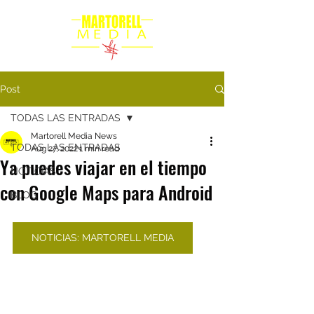
Post
TODAS LAS ENTRADAS
Martorell Media News
TODAS LAS ENTRADAS
Aug 27, 2022
1 min read
Ya puedes viajar en el tiempo
NOTICIAS
con Google Maps para Android
BLOG
NOTICIAS: MARTORELL MEDIA